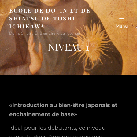
ECOLE DE DO-IN ET DE
SHIATSU DE TOSHI
ICHIKAWA
Menu
Do-In, Shiatsu Et Bien-Être À La Japonais
NIVEAU 1
«Introduction au bien-être japonais et
enchaînement de base»
Idéal pour les débutants, ce niveau